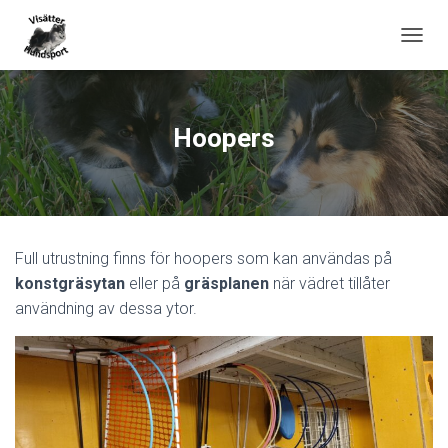
T
O
G
G
L
Hoopers
E
N
A
V
I
G
Full utrustning finns för hoopers som kan användas på
A
T
konstgräsytan
eller på
gräsplanen
när vädret tillåter
I
användning av dessa ytor.
O
N